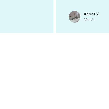
Ahmet Y.
Mersin
OTEL
0324 238 01 87
akdenizbasol@gmail.com