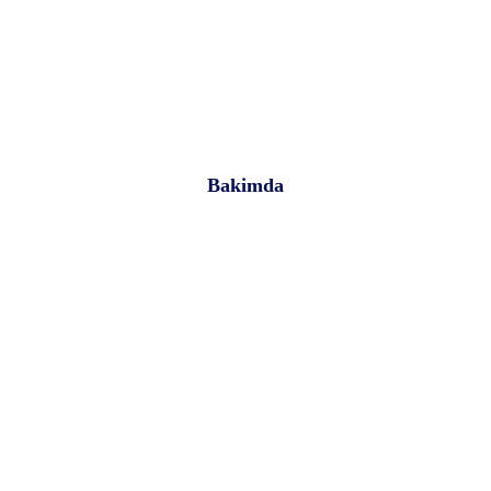
Bakimda
at Konaklama Seçenek