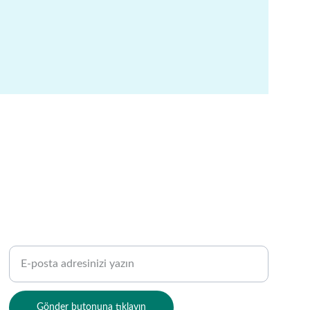
HIZMET
E-posta adresinizi girin
Gönder butonuna tıklayın