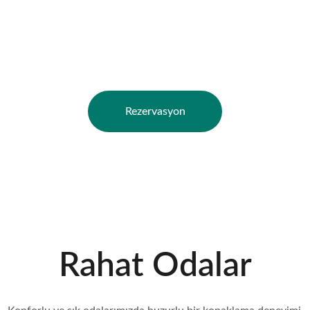
'deki konforlu odalarımızla mükemmel bir konaklama deneyimi ya
Rezervasyon yapın!
Rezervasyon
Rahat Odalar