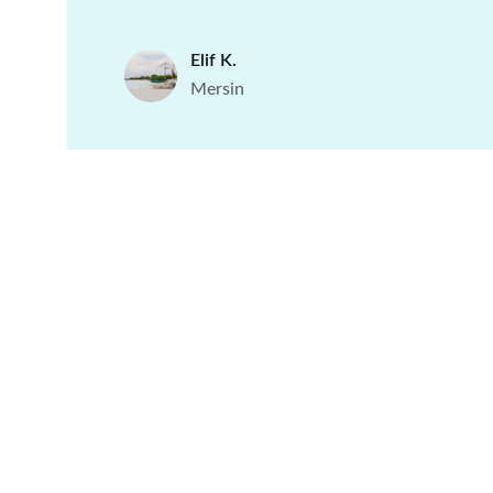
Elif K.
Mersin
Huzur
Mersin'de konforlu ve huzurlu konaklama.